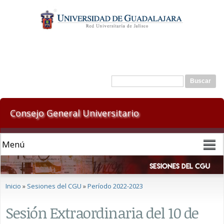
Pasar al
contenido
principal
Formulario de búsqueda
Buscar
Consejo General Universitario
Se encuentra usted aquí
Inicio
»
Sesiones del CGU
»
Período 2022-2023
Sesión Extraordinaria del 10 de