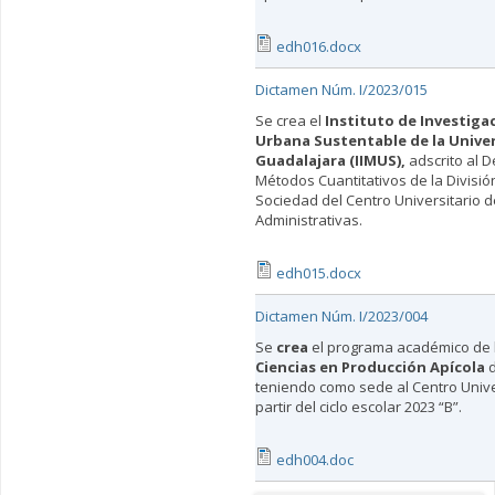
edh016.docx
Dictamen Núm. I/2023/015
Se crea el
Instituto de Investiga
Urbana Sustentable de la Unive
Guadalajara (IIMUS),
adscrito al 
Métodos Cuantitativos de la Divisi
Sociedad del Centro Universitario 
Administrativas.
edh015.docx
Dictamen Núm. I/2023/004
Se
crea
el programa académico de 
Ciencias en Producción Apícola
d
teniendo como sede al Centro Univer
partir del ciclo escolar 2023 “B”.
edh004.doc