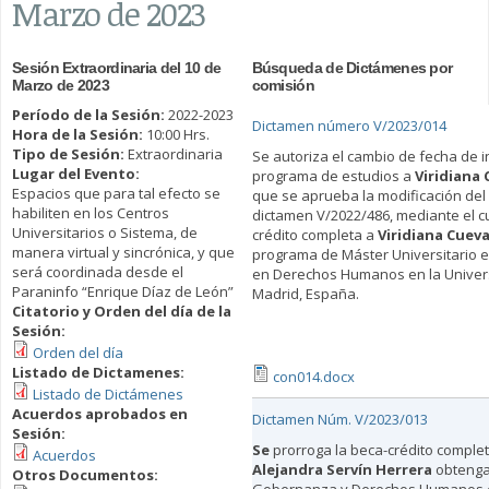
Marzo de 2023
Sesión Extraordinaria del 10 de
Búsqueda de Dictámenes por
Marzo de 2023
comisión
Período de la Sesión:
2022-2023
Dictamen número V/2023/014
Hora de la Sesión:
10:00 Hrs.
Tipo de Sesión:
Extraordinaria
Se autoriza el cambio de fecha de in
Lugar del Evento:
programa de estudios a
Viridiana
Espacios que para tal efecto se
que se aprueba la modificación del
habiliten en los Centros
dictamen V/2022/486, mediante el c
Universitarios o Sistema, de
crédito completa a
Viridiana Cuev
manera virtual y sincrónica, y que
programa de Máster Universitario 
será coordinada desde el
en Derechos Humanos en la Universi
Paraninfo “Enrique Díaz de León”
Madrid, España.
Citatorio y Orden del día de la
Sesión:
Orden del día
Listado de Dictamenes:
con014.docx
Listado de Dictámenes
Acuerdos aprobados en
Dictamen Núm. V/2023/013
Sesión:
Se
prorroga la beca-crédito comple
Acuerdos
Alejandra Servín Herrera
obtenga
Otros Documentos: