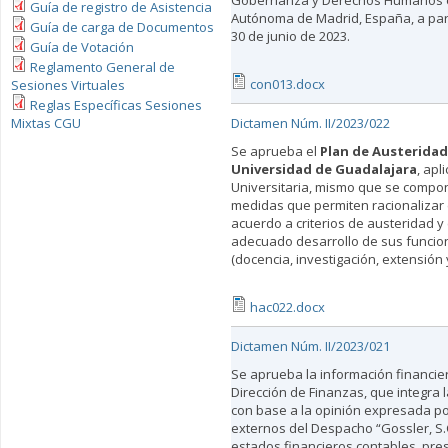
Gobernanza y Derechos Humanos e
Guía de registro de Asistencia
Autónoma de Madrid, España, a parti
Guía de carga de Documentos
30 de junio de 2023.
Guía de Votación
Reglamento General de
con013.docx
Sesiones Virtuales
Reglas Específicas Sesiones
Mixtas CGU
Dictamen Núm. II/2023/022
Se aprueba el
Plan de Austeridad 
Universidad de Guadalajara
, apl
Universitaria, mismo que se compon
medidas que permiten racionalizar e
acuerdo a criterios de austeridad y e
adecuado desarrollo de sus funcio
(docencia, investigación, extensión y
hac022.docx
Dictamen Núm. II/2023/021
Se aprueba la información financie
Dirección de Finanzas, que integra l
con base a la opinión expresada po
externos del Despacho “Gossler, S.C
estados financieros contables, pre