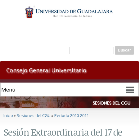
Pasar al
contenido
principal
Formulario de búsqueda
Buscar
Consejo General Universitario
Se encuentra usted aquí
Inicio
»
Sesiones del CGU
»
Período 2010-2011
Sesión Extraordinaria del 17 de