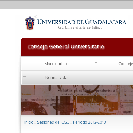
Consejo General Universitario
Marco Jurídico
Conseje
Normatividad
Se encuentra usted aquí
Inicio
»
Sesiones del CGU
»
Período 2012-2013