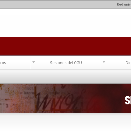
Red univ
Pasar al
contenido
principal
ros
Sesiones del CGU
Di