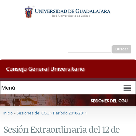
Pasar al
contenido
principal
Formulario de búsqueda
Buscar
Consejo General Universitario
Se encuentra usted aquí
Inicio
»
Sesiones del CGU
»
Período 2010-2011
Sesión Extraordinaria del 12 de