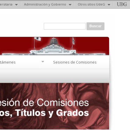
ersitaria
Administración y Gobierno
Otros sitios UdeG
Formulario de búsqueda
Buscar
ctámenes
Sesiones de Comisiones