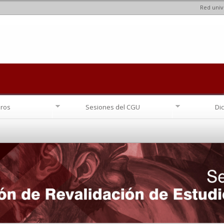
Red univ
Pasar al
contenido
principal
ros
Sesiones del CGU
Di