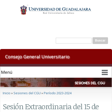
Pasar al
contenido
principal
Formulario de búsqueda
Buscar
Consejo General Universitario
Se encuentra usted aquí
Inicio
»
Sesiones del CGU
»
Período 2023-2024
Sesión Extraordinaria del 15 de