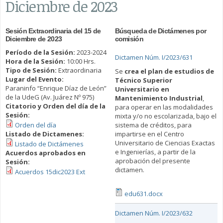
Diciembre de 2023
Sesión Extraordinaria del 15 de
Búsqueda de Dictámenes por
Diciembre de 2023
comisión
Período de la Sesión:
2023-2024
Dictamen Núm. I/2023/631
Hora de la Sesión:
10:00 Hrs.
Tipo de Sesión:
Extraordinaria
Se
crea el plan de estudios de
Lugar del Evento:
Técnico Superior
Paraninfo “Enrique Díaz de León”
Universitario en
de la UdeG (Av. Juárez Nº 975)
Mantenimiento Industrial
,
Citatorio y Orden del día de la
para operar en las modalidades
Sesión:
mixta y/o no escolarizada, bajo el
Orden del día
sistema de créditos, para
Listado de Dictamenes:
impartirse en el Centro
Universitario de Ciencias Exactas
Listado de Dictámenes
e Ingenierías, a partir de la
Acuerdos aprobados en
aprobación del presente
Sesión:
dictamen.
Acuerdos 15dic2023 Ext
edu631.docx
Dictamen Núm. I/2023/632