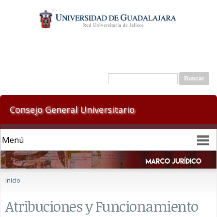
Pasar al
contenido
principal
Formulario de búsqueda
Buscar
Consejo General Universitario
Se encuentra usted aquí
Inicio
Atribuciones y Funcionamiento