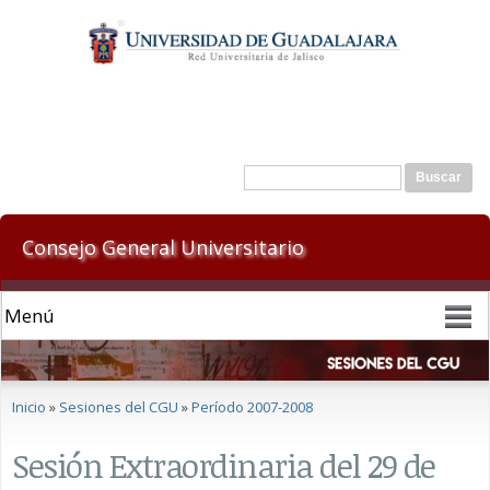
Pasar al
contenido
principal
Formulario de búsqueda
Buscar
Consejo General Universitario
Se encuentra usted aquí
Inicio
»
Sesiones del CGU
»
Período 2007-2008
Sesión Extraordinaria del 29 de