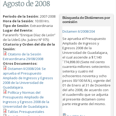
Agosto de 2008
Período de la Sesión:
2007-2008
Búsqueda de Dictámenes por
Hora de la Sesión:
10:00 Hrs.
comisión
Tipo de Sesión:
Extraordinaria
Lugar del Evento:
Dictamen II/2008/204
Paraninfo “Enrique Díaz de León”
Se aprueba el Presupuesto
de la UdeG (Av. Juárez Nº 975)
Ampliado de Ingresos y
Citatorio y Orden del día de la
Egresos 2008 de la
Sesión:
Universidad de Guadalajara,
Citatorio de la Sesión
el cual asciende a $7,140
Extraordinaria 29/08/2008
´774,898.00 (Siete mil ciento
Otros Documentos:
cuarenta millones setecientos
Dictamen II/2008/204: Se
setenta y cuatro mil
aprueba el Presupuesto
ochocientos noventa y ocho
Ampliado de Ingresos y Egresos
pesos 00/100 M.N.), vigente del
2008 de la Universidad de
01 de Enero al 31 de Diciembre
Guadalajara.
del año 2008, de acuerdo con
Política y Normas del
el cuadernillo que se adjunta
Presupuesto Ampliado de
al presente dictamen como
Ingresos y Egresos 2008 de la
parte integrante del mismo.
Universidad de Guadalajara.
Tablas Presupuestales