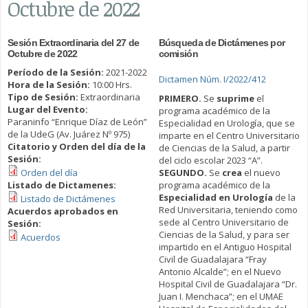
Octubre de 2022
Sesión Extraordinaria del 27 de
Búsqueda de Dictámenes por
Octubre de 2022
comisión
Período de la Sesión:
2021-2022
Dictamen Núm. I/2022/412
Hora de la Sesión:
10:00 Hrs.
Tipo de Sesión:
Extraordinaria
PRIMERO.
Se
suprime
el
Lugar del Evento:
programa académico de la
Paraninfo “Enrique Díaz de León”
Especialidad en Urología, que se
de la UdeG (Av. Juárez Nº 975)
imparte en el Centro Universitario
Citatorio y Orden del día de la
de Ciencias de la Salud, a partir
Sesión:
del ciclo escolar 2023 “A”.
Orden del día
SEGUNDO.
Se
crea
el nuevo
Listado de Dictamenes:
programa académico de la
Especialidad en Urología
de la
Listado de Dictámenes
Red Universitaria, teniendo como
Acuerdos aprobados en
sede al Centro Universitario de
Sesión:
Ciencias de la Salud, y para ser
Acuerdos
impartido en el Antiguo Hospital
Civil de Guadalajara “Fray
Antonio Alcalde”; en el Nuevo
Hospital Civil de Guadalajara “Dr.
Juan I. Menchaca”; en el UMAE