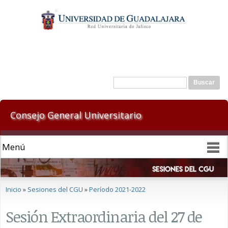
Pasar al
contenido
principal
Formulario de búsqueda
Buscar
Consejo General Universitario
Se encuentra usted aquí
Inicio
»
Sesiones del CGU
»
Período 2021-2022
Sesión Extraordinaria del 27 de