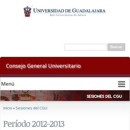
Pasar al
contenido
principal
Formulario de búsqueda
Buscar
Consejo General Universitario
Se encuentra usted aquí
Inicio
»
Sesiones del CGU
Período 2012-2013