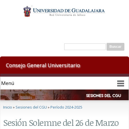
Pasar al
contenido
principal
Formulario de búsqueda
Buscar
Consejo General Universitario
Se encuentra usted aquí
Inicio
»
Sesiones del CGU
»
Período 2024-2025
Sesión Solemne del 26 de Marzo