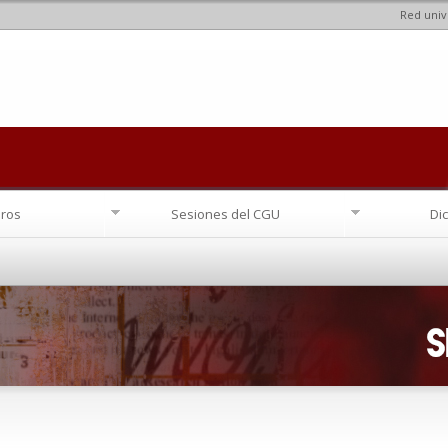
Red univ
Pasar al
contenido
principal
ros
Sesiones del CGU
Di