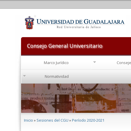
Consejo General Universitario
Marco Jurídico
Conseje
Normatividad
Se encuentra usted aquí
Inicio
»
Sesiones del CGU
»
Período 2020-2021