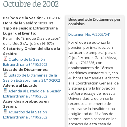
Octubre de 2002
Período de la Sesión:
2001-2002
Búsqueda de Dictámenes por
Hora de la Sesión:
10:00 Hrs.
comisión
Tipo de Sesión:
Extraordinaria
Lugar del Evento:
Dictamen No. V/2002/541
Paraninfo “Enrique Díaz de León”
Por el que se autoriza la
de la UdeG (Av. Juárez Nº 975)
pensión por invalidez con
Citatorio y Orden del día de la
carácter de temporal para el
Sesión:
C. José Manuel García Meza,
Citatorio de la Sesión
código 7913885, con
Extraordinaria 31/10/2002
nombramiento de Técnico
Listado de Dictamenes:
Académico Asistente “B”, con
Listado de Dictamenes de la
40 horas semanales, adscrito
Sesión Extraordinaria 31/10/2002
a la Coordinación General del
Adenda al Listado:
Sistema para la Innovación
Adenda al Listado de la Sesión
del Aprendizaje de nuestra
Extraordinaria 31/10/2002
Universidad, a quien se le
Acuerdos aprobados en
reconoce al momento de
Sesión:
declararse la invalidez una
Acuerdos de la Sesión
antigüedad de 23 años de
Extraordinaria 31/10/2002
servicio, como consta en los
archivos de esta casa de