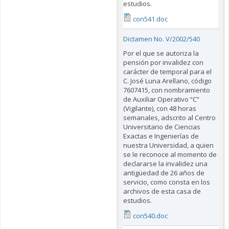
estudios.
con541.doc
Dictamen No. V/2002/540
Por el que se autoriza la
pensión por invalidez con
carácter de temporal para el
C. José Luna Arellano, código
7607415, con nombramiento
de Auxiliar Operativo “C”
(Vigilante), con 48 horas
semanales, adscrito al Centro
Universitario de Ciencias
Exactas e Ingenierías de
nuestra Universidad, a quien
se le reconoce al momento de
declararse la invalidez una
antigüedad de 26 años de
servicio, como consta en los
archivos de esta casa de
estudios.
con540.doc