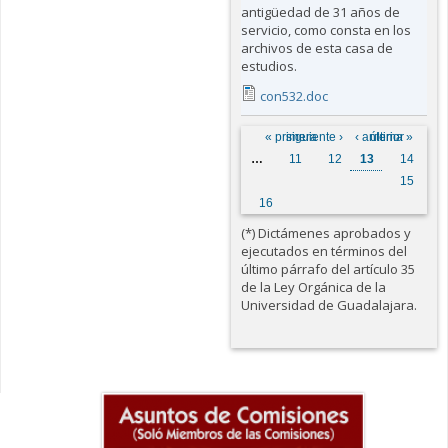
antigüedad de 31 años de
servicio, como consta en los
archivos de esta casa de
estudios.
con532.doc
Páginas
« primera
siguiente ›
‹ anterior
última »
…
11
12
13
14
15
16
(*) Dictámenes aprobados y
ejecutados en términos del
último párrafo del artículo 35
de la Ley Orgánica de la
Universidad de Guadalajara.