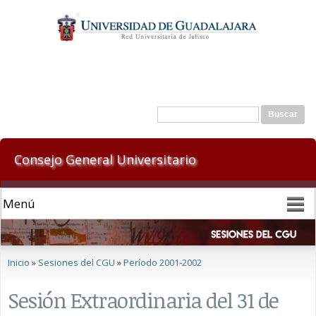
Pasar al
contenido
principal
Formulario de búsqueda
Buscar
Consejo General Universitario
Se encuentra usted aquí
Inicio
»
Sesiones del CGU
»
Período 2001-2002
Sesión Extraordinaria del 31 de