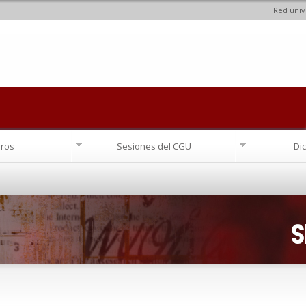
Red univ
Pasar al
contenido
principal
ros
Sesiones del CGU
Di