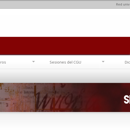
Red univ
Pasar al
contenido
principal
ros
Sesiones del CGU
Di