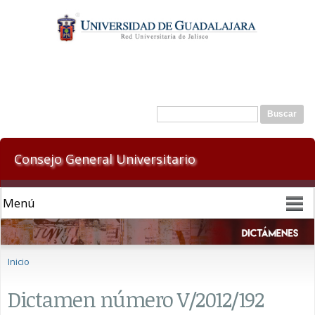
Pasar al
contenido
principal
Formulario de búsqueda
Buscar
Consejo General Universitario
Se encuentra usted aquí
Inicio
Dictamen número V/2012/192