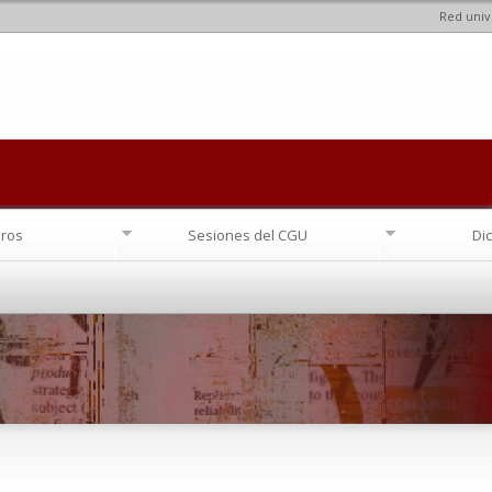
Red univ
Pasar al
contenido
principal
ros
Sesiones del CGU
Di